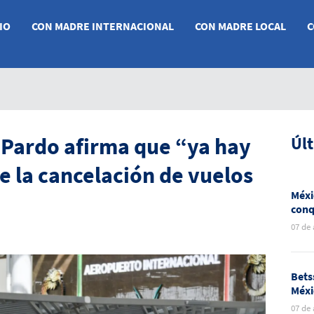
IO
CON MADRE INTERNACIONAL
CON MADRE LOCAL
C
Pardo afirma que “ya hay
Úl
e la cancelación de vuelos
Méxi
conq
meda
07 de
Cent
Bets
Méxi
salv
07 de