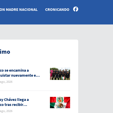
ON MADRE NACIONAL
CRONICANDO
timo
co se encamina a
uistar nuevamente el
llero de los
 ago, 2026
roamericanos
sy Chávez llega a
co tras recibir
oconducto del gobierno
 ago, 2026