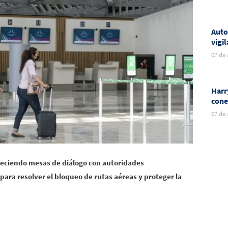
per
Auto
vigi
por 
07 de
expl
Harr
cone
dura
07 de
Toge
leciendo mesas de diálogo con autoridades
ara resolver el bloqueo de rutas aéreas y proteger la