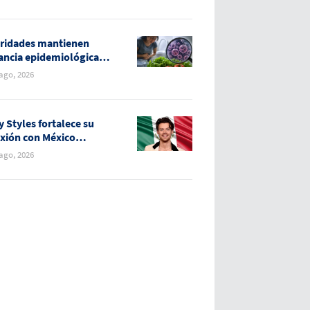
uano
ridades mantienen
lancia epidemiológica
casos de diarrea
 ago, 2026
osiva en México
y Styles fortalece su
xión con México
nte su gira “Together,
 ago, 2026
ther”