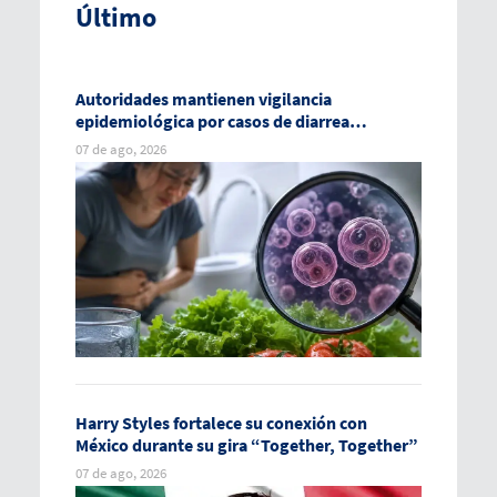
Último
Autoridades mantienen vigilancia
epidemiológica por casos de diarrea
explosiva en México
07 de ago, 2026
Harry Styles fortalece su conexión con
México durante su gira “Together, Together”
07 de ago, 2026