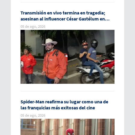
Transmisión en vivo termina en tragedia;
asesinan al influencer César Gastélum en
Culiacán
05 de ago, 2026
Spider-Man reafirma su lugar como una de
las franquicias más exitosas del cine
05 de ago, 2026