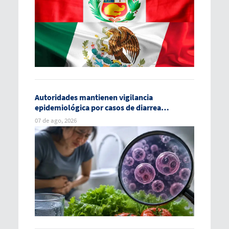
Autoridades mantienen vigilancia
epidemiológica por casos de diarrea
explosiva en México
07 de ago, 2026