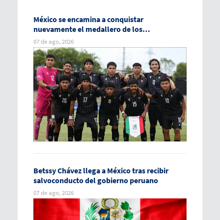
México se encamina a conquistar
nuevamente el medallero de los
Centroamericanos
07 de ago, 2026
Betssy Chávez llega a México tras recibir
salvoconducto del gobierno peruano
07 de ago, 2026