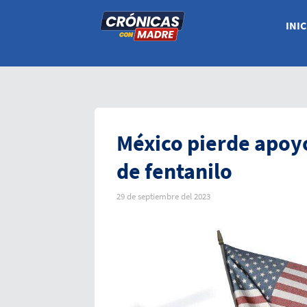
INIC
México pierde apoy
de fentanilo
29 de septiembre del 2023