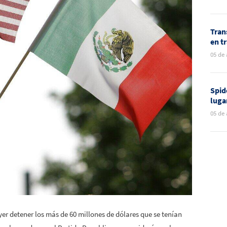
mun
Tran
en t
infl
05 de
en C
Spid
luga
fran
05 de
cine
r detener los más de 60 millones de dólares que se tenían