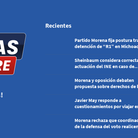
Recientes
Partido Morena fija postura tr
detención de “R1” en Michoa
Sheinbaum considera correcta
actuación del INE en caso de
publicaciones del PRI
Morena y oposición debaten
propuesta sobre derechos de 
audiencias
!
Javier May responde a
cuestionamientos por viajar e
clase Premier
Morena rechaza que coordina
de la defensa del voto realice
anticipados de campaña