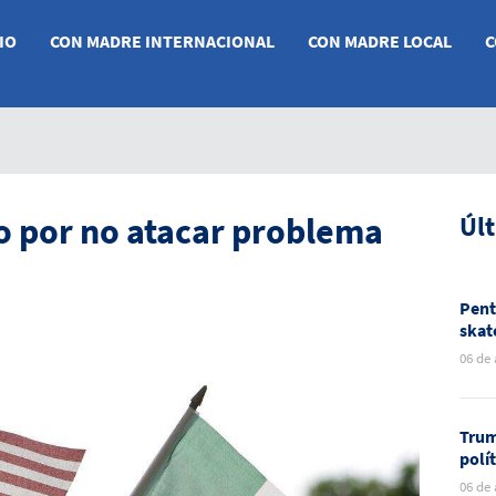
IO
CON MADRE INTERNACIONAL
CON MADRE LOCAL
C
o por no atacar problema
Úl
Pent
skat
nuev
06 de
Méxi
Trum
polí
rela
06 de