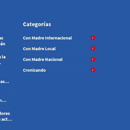
Categorías
as
Con Madre Internacional
1
cán
Con Madre Local
1
 la
Con Madre Nacional
1
Cronicando
1
las
n
dores
n actos