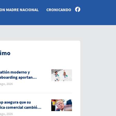
ON MADRE NACIONAL
CRONICANDO
timo
atlón moderno y
eboarding aportan
as medallas para
 ago, 2026
co
p asegura que su
tica comercial cambió la
ción de EE.UU. con el
 ago, 2026