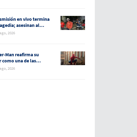
do
smisión en vivo termina
ragedia; asesinan al
uencer César Gastélum
 ago, 2026
uliacán
er-Man reafirma su
r como una de las
quicias más exitosas del
 ago, 2026