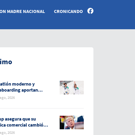
ON MADRE NACIONAL
CRONICANDO
timo
atlón moderno y
eboarding aportan
as medallas para
 ago, 2026
co
p asegura que su
tica comercial cambió la
ción de EE.UU. con el
 ago, 2026