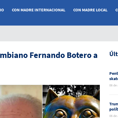
IO
CON MADRE INTERNACIONAL
CON MADRE LOCAL
C
lombiano Fernando Botero a
Úl
Pent
skat
nuev
06 de
Méxi
Trum
polí
rela
06 de