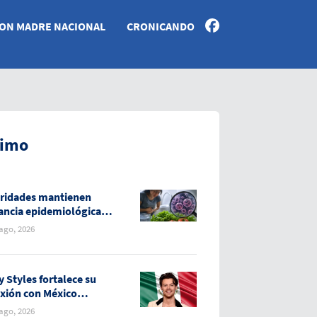
ON MADRE NACIONAL
CRONICANDO
timo
ridades mantienen
lancia epidemiológica
casos de diarrea
 ago, 2026
osiva en México
y Styles fortalece su
xión con México
nte su gira “Together,
 ago, 2026