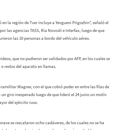
ó en la región de Tver incluye a Yevgueni Prigozhin", señaló el
 por las agencias
TASS
, Ria Novosti e Interfax, luego de que
rieron las 10 personas a bordo del vehículo aéreo.
videos, que no pudieron ser validados por
AFP
, en los cuales se
o restos del aparato en llamas.
aramilitar Wagner, con el que cobró poder en entre las filas de
a un giro inesperado luego de que lideró el 24 junio un motín
yor del ejército ruso.
ronave se rescataron ocho cadáveres, de los cuales no se ha