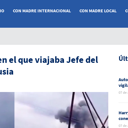
IO
CON MADRE INTERNACIONAL
CON MADRE LOCAL
C
n el que viajaba Jefe del
Úl
usia
Auto
vigi
por 
07 de
expl
Harr
cone
dura
07 de