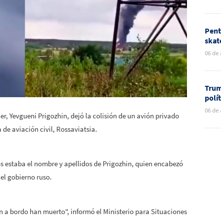
Toge
Pent
skat
nuev
06 de
Méxi
Trum
polí
rela
06 de
ner,
Yevgueni Prigozhin, dejó la colisión de un avión privado
mun
a de aviación civil, Rossaviatsia.
ros estaba el nombre y apellidos de Prigozhin, quien encabezó
el gobierno ruso.
an a bordo han
muerto
", informó el Ministerio para Situaciones