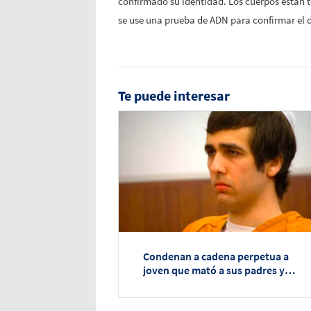
confirmado su identidad. Los cuerpos están 
se use una prueba de ADN para confirmar el 
Te puede interesar
Condenan a cadena perpetua a
joven que mató a sus padres y
disparó a sus hermanos mientras
dormían en California