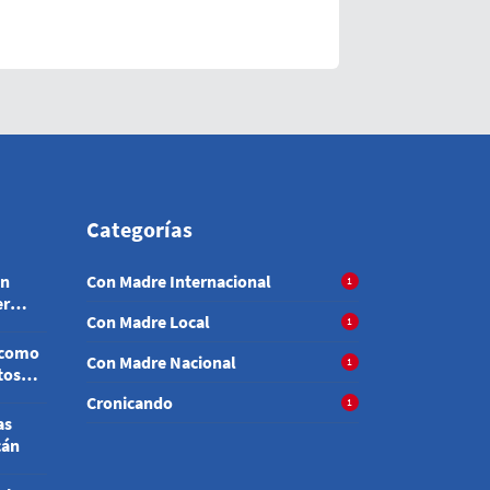
Categorías
en
Con Madre Internacional
1
er
Con Madre Local
1
 como
Con Madre Nacional
1
tosas
Cronicando
1
as
cán