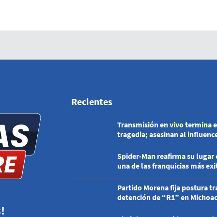
Recientes
Transmisión en vivo termina 
tragedia; asesinan al influenc
César Gastélum en Culiacán
Spider-Man reafirma su lugar
una de las franquicias más exi
del cine
Partido Morena fija postura tr
detención de “R1” en Michoa
!