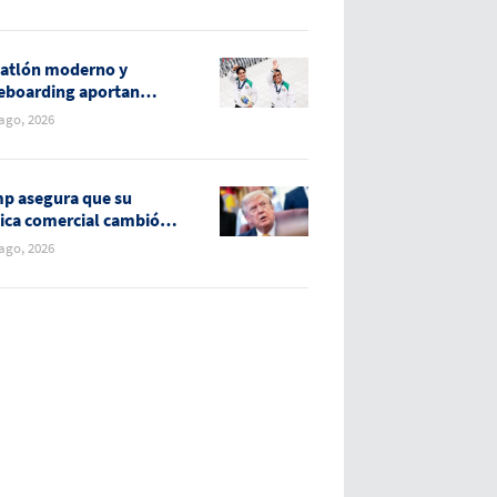
ther”
atlón moderno y
eboarding aportan
as medallas para
 ago, 2026
co
p asegura que su
tica comercial cambió la
ción de EE.UU. con el
 ago, 2026
do