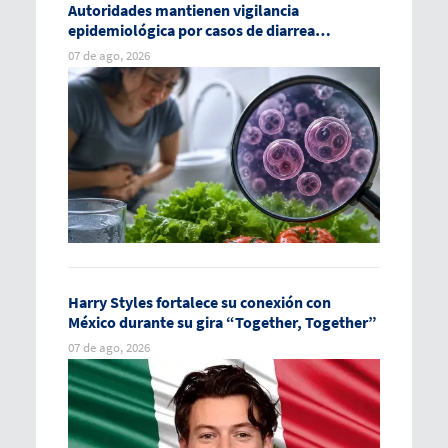
Autoridades mantienen vigilancia
epidemiológica por casos de diarrea
explosiva en México
07 de ago, 2026
Harry Styles fortalece su conexión con
México durante su gira “Together, Together”
07 de ago, 2026