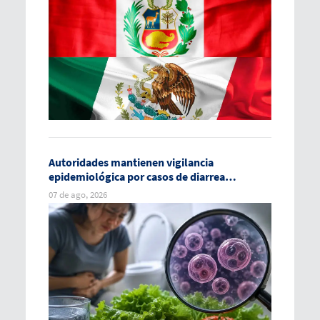
Autoridades mantienen vigilancia
epidemiológica por casos de diarrea
explosiva en México
07 de ago, 2026