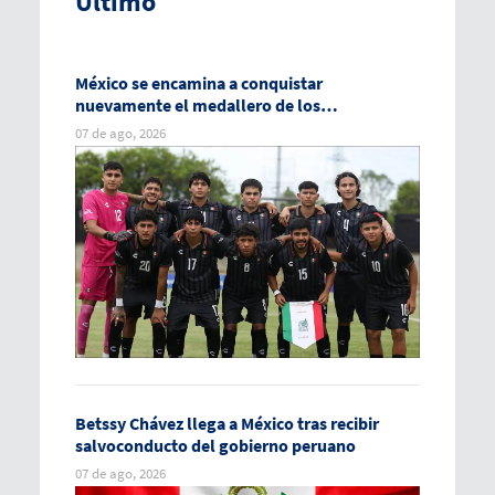
Último
México se encamina a conquistar
nuevamente el medallero de los
Centroamericanos
07 de ago, 2026
Betssy Chávez llega a México tras recibir
salvoconducto del gobierno peruano
07 de ago, 2026