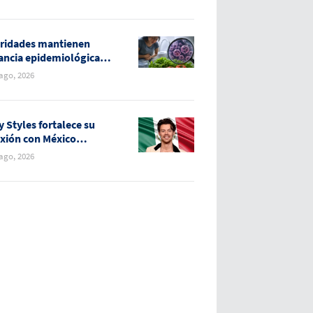
uano
ridades mantienen
lancia epidemiológica
casos de diarrea
 ago, 2026
osiva en México
y Styles fortalece su
xión con México
nte su gira “Together,
 ago, 2026
ther”