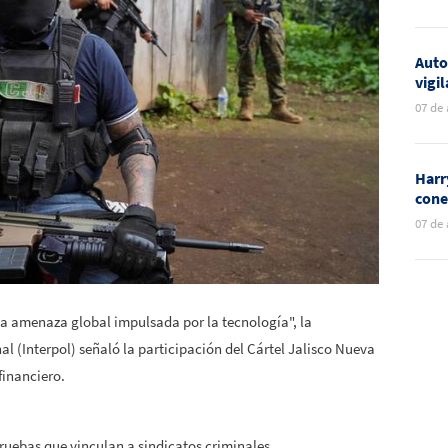
per
Auto
vigi
por 
07 de
expl
Harr
cone
dura
07 de
Toge
na amenaza global impulsada por la tecnología", la
l (Interpol) señaló la participación del Cártel Jalisco Nueva
financiero.
uebas que vinculan a sindicatos criminales