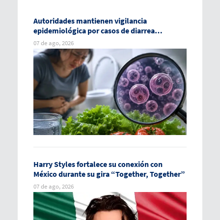
Autoridades mantienen vigilancia
epidemiológica por casos de diarrea
explosiva en México
07 de ago, 2026
Harry Styles fortalece su conexión con
México durante su gira “Together, Together”
07 de ago, 2026