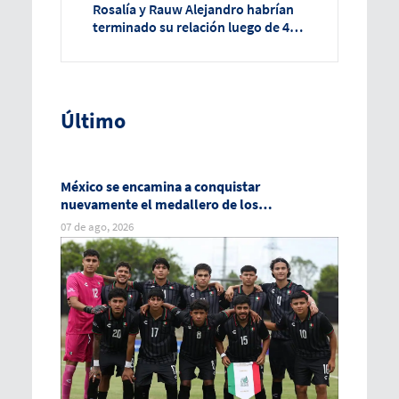
Rosalía y Rauw Alejandro habrían
terminado su relación luego de 4
años
Último
México se encamina a conquistar
nuevamente el medallero de los
Centroamericanos
07 de ago, 2026