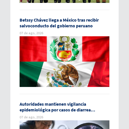
Betssy Chávez llega a México tras recibir
salvoconducto del gobierno peruano
07 de ago, 2026
Autoridades mantienen vigilancia
epidemiológica por casos de diarrea
explosiva en México
07 de ago, 2026