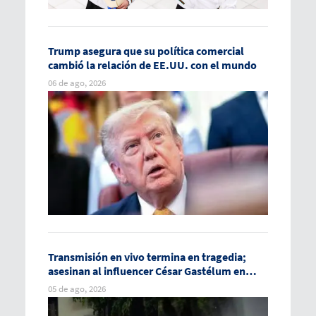
Trump asegura que su política comercial
cambió la relación de EE.UU. con el mundo
06 de ago, 2026
Transmisión en vivo termina en tragedia;
asesinan al influencer César Gastélum en
Culiacán
05 de ago, 2026