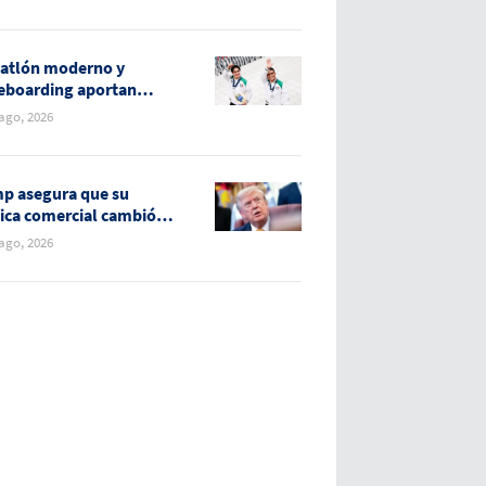
ther”
atlón moderno y
eboarding aportan
as medallas para
 ago, 2026
co
p asegura que su
tica comercial cambió la
ción de EE.UU. con el
 ago, 2026
do