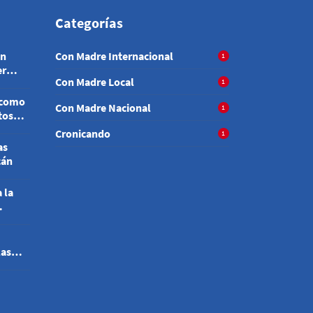
Categorías
en
Con Madre Internacional
1
er
Con Madre Local
1
 como
Con Madre Nacional
1
tosas
Cronicando
1
as
cán
 la
las