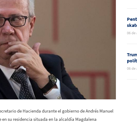
Toge
Pent
skat
nuev
06 de
Méxi
Trum
polí
rela
06 de
mun
Secretario de Hacienda durante el gobierno de Andrés Manuel
de en su residencia situada en la alcaldía Magdalena