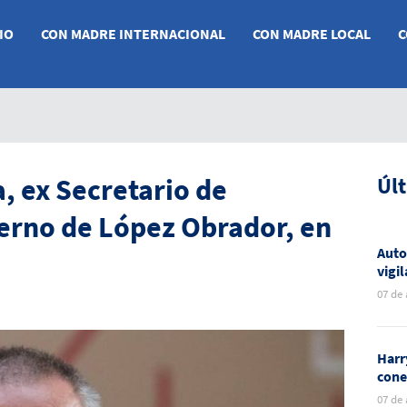
IO
CON MADRE INTERNACIONAL
CON MADRE LOCAL
C
, ex Secretario de
Úl
erno de López Obrador, en
Auto
vigi
por 
07 de
expl
Harr
cone
dura
07 de