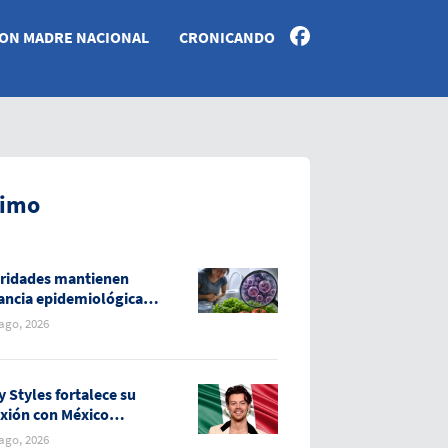
ON MADRE NACIONAL
CRONICANDO
timo
ridades mantienen
lancia epidemiológica
casos de diarrea
 ago, 2026
osiva en México
y Styles fortalece su
xión con México
nte su gira “Together,
 ago, 2026