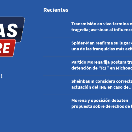
Recientes
Transmisión en vivo termina 
tragedia; asesinan al influenc
César Gastélum en Culiacán
Spider-Man reafirma su lugar
una de las franquicias más exi
del cine
Partido Morena fija postura tr
detención de “R1” en Michoa
!
Sheinbaum considera correcta
actuación del INE en caso de
publicaciones del PRI
Morena y oposición debaten
propuesta sobre derechos de 
audiencias