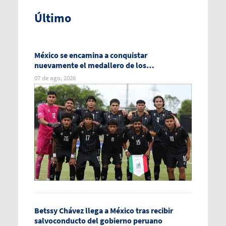
Último
México se encamina a conquistar
nuevamente el medallero de los
Centroamericanos
07 de ago, 2026
Betssy Chávez llega a México tras recibir
salvoconducto del gobierno peruano