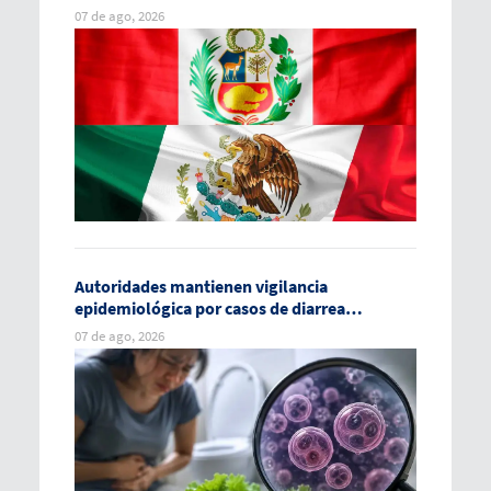
07 de ago, 2026
Autoridades mantienen vigilancia
epidemiológica por casos de diarrea
explosiva en México
07 de ago, 2026