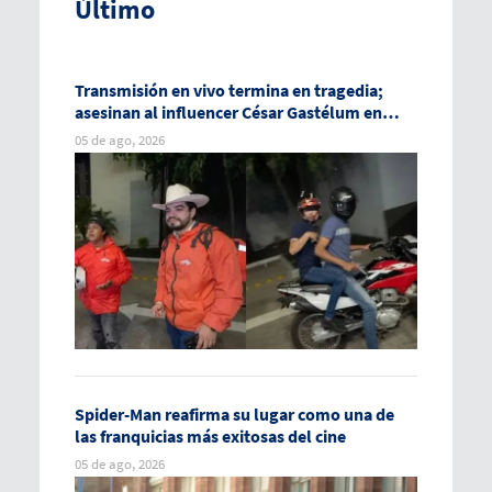
Último
Transmisión en vivo termina en tragedia;
asesinan al influencer César Gastélum en
Culiacán
05 de ago, 2026
Spider-Man reafirma su lugar como una de
las franquicias más exitosas del cine
05 de ago, 2026